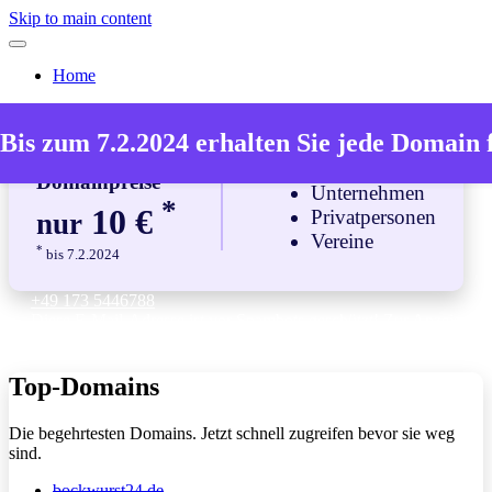
Skip to main content
Home
Diese Domains
stehen zum Verkauf.
Bis zum 7.2.2024 erhalten Sie jede Domain 
Domainpreise
Unternehmen
*
10 €
Privatpersonen
nur
Vereine
*
bis 7.2.2024
+49 173 5446788
Diese E-Mail-Adresse ist vor Spambots geschützt! Zur Anzeige
muss JavaScript eingeschaltet sein.
Top-Domains
Die begehrtesten Domains. Jetzt schnell zugreifen bevor sie weg
sind.
bockwurst24.de