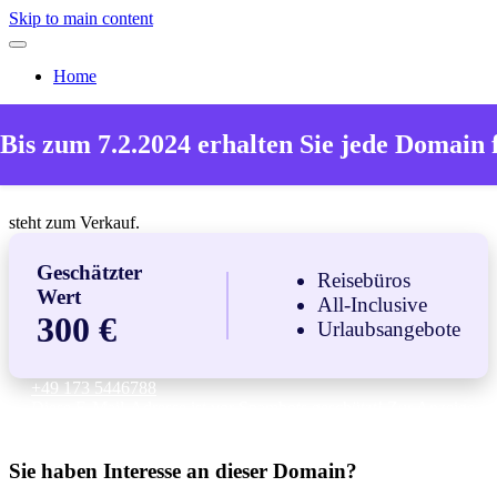
Skip to main content
Home
Die Domain
Bis zum 7.2.2024 erhalten Sie jede Domain 
allinclusive-kanaren.de
steht zum Verkauf.
Geschätzter
Reisebüros
Wert
All-Inclusive
300 €
Urlaubsangebote
+49 173 5446788
Diese E-Mail-Adresse ist vor Spambots geschützt! Zur Anzeige
muss JavaScript eingeschaltet sein.
Sie haben Interesse an dieser Domain?