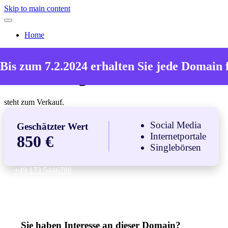
Skip to main content
Home
Die Domain
Bis zum 7.2.2024 erhalten Sie jede Domain 
aachen-singles.de
steht zum Verkauf.
Social Media
Geschätzter Wert
Internetportale
850 €
Singlebörsen
+49 173 5446788
Diese E-Mail-Adresse ist vor Spambots geschützt! Zur Anzeige
muss JavaScript eingeschaltet sein.
Sie haben Interesse an dieser Domain?