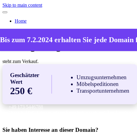
Skip to main content
Home
Die Domain
Bis zum 7.2.2024 erhalten Sie jede Domain 
umzuege-langerwehe.de
steht zum Verkauf.
Geschätzter
Umzugsunternehmen
Wert
Möbelspeditionen
250 €
Transportunternehmen
+49 173 5446788
Diese E-Mail-Adresse ist vor Spambots geschützt! Zur Anzeige
muss JavaScript eingeschaltet sein.
Sie haben Interesse an dieser Domain?