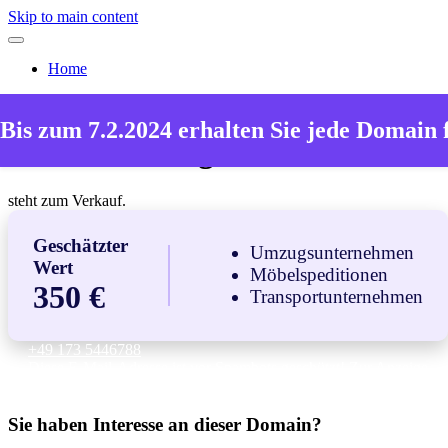
Skip to main content
Home
Die Domain
Bis zum 7.2.2024 erhalten Sie jede Domain 
koelner-umzugsfirma.de
steht zum Verkauf.
Geschätzter
Umzugsunternehmen
Wert
Möbelspeditionen
350 €
Transportunternehmen
+49 173 5446788
Diese E-Mail-Adresse ist vor Spambots geschützt! Zur Anzeige
muss JavaScript eingeschaltet sein.
Sie haben Interesse an dieser Domain?